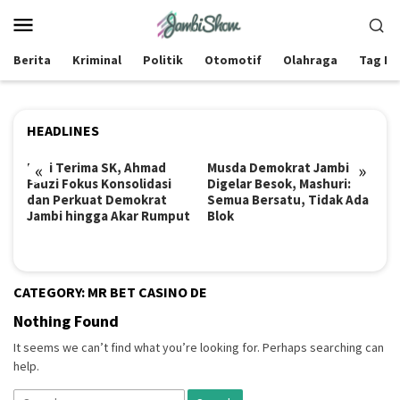
Skip
Mobile
to
Menu
content
Berita
Kriminal
Politik
Otomotif
Olahraga
Tag Be
HEADLINES
Usai Terima SK, Ahmad
«
Musda Demokrat Jambi
»
Fa
Fauzi Fokus Konsolidasi
Digelar Besok, Mashuri:
B
dan Perkuat Demokrat
Semua Bersatu, Tidak Ada
Ji
Jambi hingga Akar Rumput
Blok
CATEGORY:
MR BET CASINO DE
Nothing Found
It seems we can’t find what you’re looking for. Perhaps searching can
help.
Search