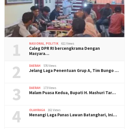
1
NASIONAL
,
POLITIK
611 Views
Caleg DPR RI bercengkrama Dengan
Masyara…
2
DAERAH
576 Views
Jelang Laga Penentuan Grup A, Tim Bungo …
3
DAERAH
173 Views
Malam Puasa Kedua, Bupati H. Mashuri Tar…
4
OLAHRAGA
161 Views
Menangi Laga Panas Lawan Batanghari, Ini…