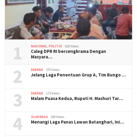
1
NASIONAL
,
POLITIK
610 Views
Caleg DPR RI bercengkrama Dengan
Masyara…
2
DAERAH
575 Views
Jelang Laga Penentuan Grup A, Tim Bungo …
3
DAERAH
173 Views
Malam Puasa Kedua, Bupati H. Mashuri Tar…
4
OLAHRAGA
160 Views
Menangi Laga Panas Lawan Batanghari, Ini…