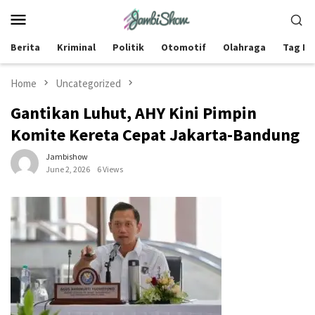
Skip
Mobile
to
Menu
content
Berita
Kriminal
Politik
Otomotif
Olahraga
Tag Be
Home
Uncategorized
Gantikan Luhut, AHY Kini Pimpin
Komite Kereta Cepat Jakarta-Bandung
Jambishow
June 2, 2026
6 Views