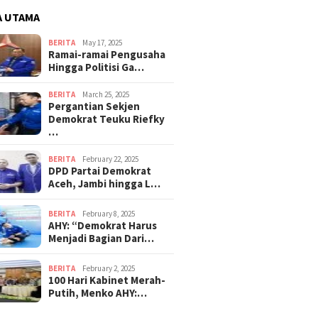
A UTAMA
BERITA
May 17, 2025
Ramai-ramai Pengusaha
Hingga Politisi Ga…
BERITA
March 25, 2025
Pergantian Sekjen
Demokrat Teuku Riefky
…
BERITA
February 22, 2025
DPD Partai Demokrat
Aceh, Jambi hingga L…
BERITA
February 8, 2025
AHY: “Demokrat Harus
Menjadi Bagian Dari…
BERITA
February 2, 2025
100 Hari Kabinet Merah-
Putih, Menko AHY:…