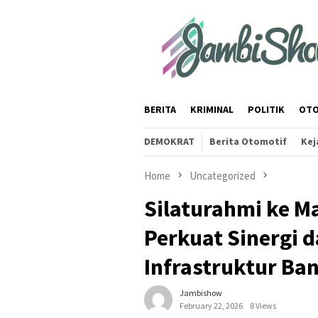
Skip
to
content
BERITA
KRIMINAL
POLITIK
OTO
DEMOKRAT
Berita Otomotif
Kej
Home
Uncategorized
Silaturahmi ke M
Perkuat Sinergi 
Infrastruktur Ba
Jambishow
February 22, 2026
8 Views