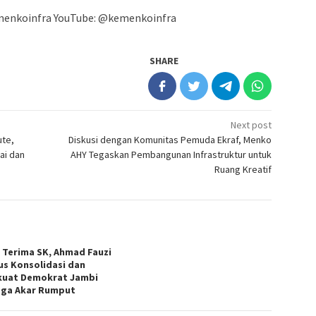
menkoinfra YouTube: @kemenkoinfra
SHARE
Next post
ute,
Diskusi dengan Komunitas Pemuda Ekraf, Menko
ai dan
AHY Tegaskan Pembangunan Infrastruktur untuk
Ruang Kreatif
 Terima SK, Ahmad Fauzi
s Konsolidasi dan
kuat Demokrat Jambi
gga Akar Rumput