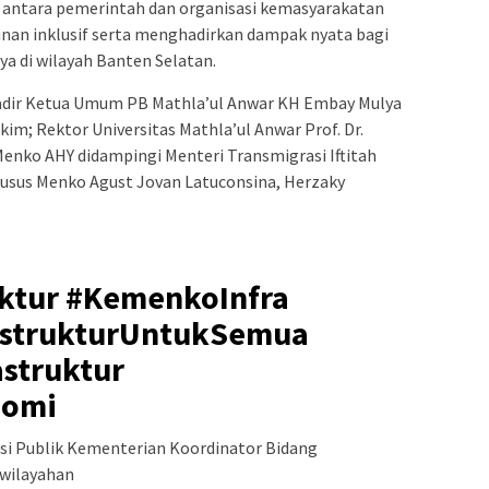
i antara pemerintah dan organisasi kemasyarakatan
n inklusif serta menghadirkan dampak nyata bagi
a di wilayah Banten Selatan.
adir Ketua Umum PB Mathla’ul Anwar KH Embay Mulya
kim; Rektor Universitas Mathla’ul Anwar Prof. Dr.
. Menko AHY didampingi Menteri Transmigrasi Iftitah
husus Menko Agust Jovan Latuconsina, Herzaky
ktur #KemenkoInfra
astrukturUntukSemua
struktur
omi
asi Publik Kementerian Koordinator Bidang
wilayahan