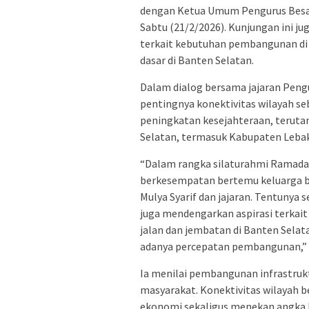
dengan Ketua Umum Pengurus Besar 
Sabtu (21/2/2026). Kunjungan ini 
terkait kebutuhan pembangunan di 
dasar di Banten Selatan.
Dalam dialog bersama jajaran Pen
pentingnya konektivitas wilayah 
peningkatan kesejahteraan, teruta
Selatan, termasuk Kabupaten Lebak
“Dalam rangka silaturahmi Ramadan 
berkesempatan bertemu keluarga 
Mulya Syarif dan jajaran. Tentunya
juga mendengarkan aspirasi terkait
jalan dan jembatan di Banten Selat
adanya percepatan pembangunan,” 
Ia menilai pembangunan infrastruk
masyarakat. Konektivitas wilayah
ekonomi sekaligus menekan angka 