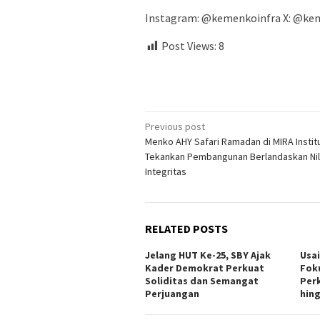
Instagram: @kemenkoinfra X: @ke
Post Views:
8
Post
Previous post
Menko AHY Safari Ramadan di MIRA Instit
navigation
Tekankan Pembangunan Berlandaskan Nil
Integritas
RELATED POSTS
Jelang HUT Ke-25, SBY Ajak
Usai
Kader Demokrat Perkuat
Foku
Soliditas dan Semangat
Per
Perjuangan
hin