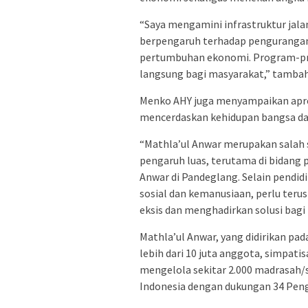
“Saya mengamini infrastruktur jala
berpengaruh terhadap pengurangan 
pertumbuhan ekonomi. Program-pro
langsung bagi masyarakat,” tamba
Menko AHY juga menyampaikan apres
mencerdaskan kehidupan bangsa da
“Mathla’ul Anwar merupakan salah s
pengaruh luas, terutama di bidang p
Anwar di Pandeglang. Selain pendidi
sosial dan kemanusiaan, perlu teru
eksis dan menghadirkan solusi bagi
Mathla’ul Anwar, yang didirikan pad
lebih dari 10 juta anggota, simpatis
mengelola sekitar 2.000 madrasah/s
Indonesia dengan dukungan 34 Pengu