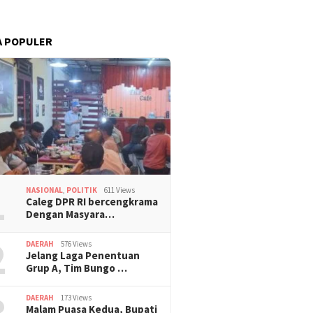
A POPULER
1
NASIONAL
,
POLITIK
611 Views
Caleg DPR RI bercengkrama
Dengan Masyara…
2
DAERAH
576 Views
Jelang Laga Penentuan
Grup A, Tim Bungo …
3
DAERAH
173 Views
Malam Puasa Kedua, Bupati