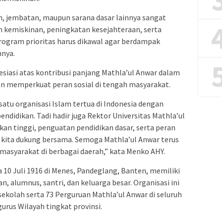
n, jembatan, maupun sarana dasar lainnya sangat
kemiskinan, peningkatan kesejahteraan, serta
gram prioritas harus dikawal agar berdampak
hnya.
iasi atas kontribusi panjang Mathla’ul Anwar dalam
n memperkuat peran sosial di tengah masyarakat.
atu organisasi Islam tertua di Indonesia dengan
endidikan. Tadi hadir juga Rektor Universitas Mathla’ul
kan tinggi, penguatan pendidikan dasar, serta peran
s kita dukung bersama. Semoga Mathla’ul Anwar terus
 masyarakat di berbagai daerah,” kata Menko AHY.
a 10 Juli 1916 di Menes, Pandeglang, Banten, memiliki
an, alumnus, santri, dan keluarga besar. Organisasi ini
ekolah serta 73 Perguruan Mathla’ul Anwar di seluruh
rus Wilayah tingkat provinsi.