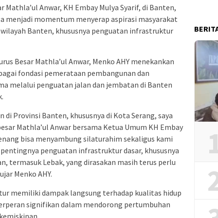
Mathla’ul Anwar, KH Embay Mulya Syarif, di Banten,
juga menjadi momentum menyerap aspirasi masyarakat
BERIT
wilayah Banten, khususnya penguatan infrastruktur
gurus Besar Mathla’ul Anwar, Menko AHY menekankan
sebagai fondasi pemerataan pembangunan dan
ma melalui penguatan jalan dan jembatan di Banten
.
di Provinsi Banten, khususnya di Kota Serang, saya
besar Mathla’ul Anwar bersama Ketua Umum KH Embay
 senang bisa menyambung silaturahim sekaligus kami
 pentingnya penguatan infrastruktur dasar, khususnya
an, termasuk Lebak, yang dirasakan masih terus perlu
ujar Menko AHY.
tur memiliki dampak langsung terhadap kualitas hidup
 berperan signifikan dalam mendorong pertumbuhan
kemiskinan.