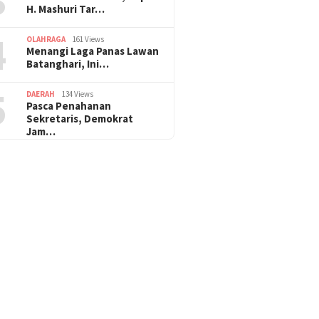
H. Mashuri Tar…
4
OLAHRAGA
161 Views
Menangi Laga Panas Lawan
Batanghari, Ini…
5
DAERAH
134 Views
Pasca Penahanan
Sekretaris, Demokrat
Jam…