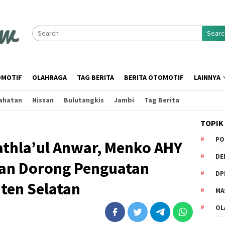
Searc
MOTIF
OLAHRAGA
TAG BERITA
BERITA OTOMOTIF
LAINNYA
ahatan
Nissan
Bulutangkis
Jambi
Tag Berita
TOPIK
PO
athla’ul Anwar, Menko AHY
DE
dan Dorong Penguatan
DP
nten Selatan
MA
OL