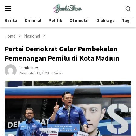
Skip
Mobile
to
Menu
content
Berita
Kriminal
Politik
Otomotif
Olahraga
Tag Be
Home
Nasional
Partai Demokrat Gelar Pembekalan
Pemenangan Pemilu di Kota Madiun
Jambishow
November 18, 2023
1 Views