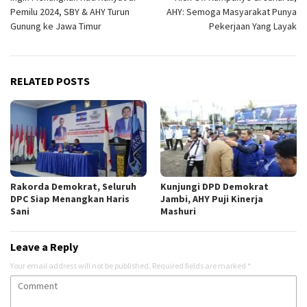
navigation
Pemilu 2024, SBY & AHY Turun
AHY: Semoga Masyarakat Punya
Gunung ke Jawa Timur
Pekerjaan Yang Layak
RELATED POSTS
Rakorda Demokrat, Seluruh
Kunjungi DPD Demokrat
DPC Siap Menangkan Haris
Jambi, AHY Puji Kinerja
Sani
Mashuri
Leave a Reply
Your email address will not be published.
Required fields are marked
*