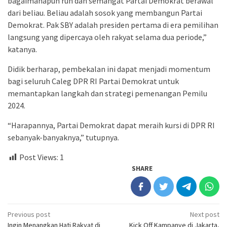
bagaimanapun ruh dan semangat Partai Demokrat berawal
dari beliau. Beliau adalah sosok yang membangun Partai
Demokrat. Pak SBY adalah presiden pertama di era pemilihan
langsung yang dipercaya oleh rakyat selama dua periode,”
katanya.
Didik berharap, pembekalan ini dapat menjadi momentum
bagi seluruh Caleg DPR RI Partai Demokrat untuk
memantapkan langkah dan strategi pemenangan Pemilu
2024.
“Harapannya, Partai Demokrat dapat meraih kursi di DPR RI
sebanyak-banyaknya,” tutupnya.
Post Views:
1
SHARE
Post
Previous post
Next post
Ingin Menangkan Hati Rakyat di
Kick Off Kampanye di Jakarta,