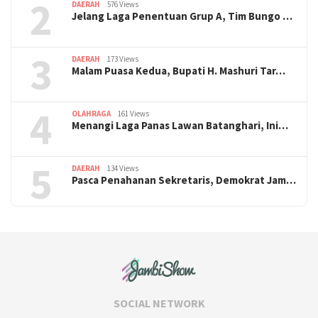
2
DAERAH
576 Views
Jelang Laga Penentuan Grup A, Tim Bungo …
3
DAERAH
173 Views
Malam Puasa Kedua, Bupati H. Mashuri Tar…
4
OLAHRAGA
161 Views
Menangi Laga Panas Lawan Batanghari, Ini…
5
DAERAH
134 Views
Pasca Penahanan Sekretaris, Demokrat Jam…
SOCIAL NETWORK