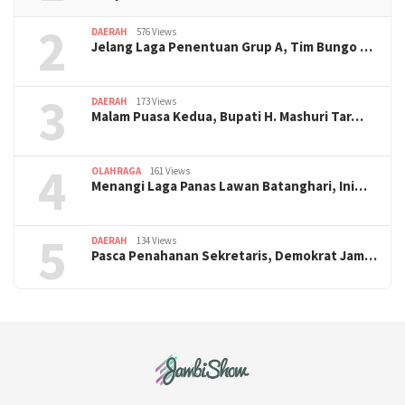
2
DAERAH
576 Views
Jelang Laga Penentuan Grup A, Tim Bungo …
3
DAERAH
173 Views
Malam Puasa Kedua, Bupati H. Mashuri Tar…
4
OLAHRAGA
161 Views
Menangi Laga Panas Lawan Batanghari, Ini…
5
DAERAH
134 Views
Pasca Penahanan Sekretaris, Demokrat Jam…