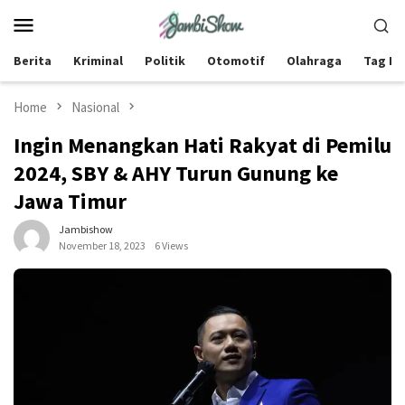
Skip
Mobile
to
Menu
content
Berita
Kriminal
Politik
Otomotif
Olahraga
Tag Be
Home
Nasional
Ingin Menangkan Hati Rakyat di Pemilu
2024, SBY & AHY Turun Gunung ke
Jawa Timur
Jambishow
November 18, 2023
6 Views