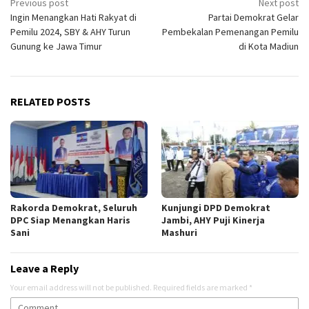
Post
Previous post
Next post
Ingin Menangkan Hati Rakyat di
Partai Demokrat Gelar
navigation
Pemilu 2024, SBY & AHY Turun
Pembekalan Pemenangan Pemilu
Gunung ke Jawa Timur
di Kota Madiun
RELATED POSTS
Rakorda Demokrat, Seluruh
Kunjungi DPD Demokrat
DPC Siap Menangkan Haris
Jambi, AHY Puji Kinerja
Sani
Mashuri
Leave a Reply
Your email address will not be published.
Required fields are marked
*