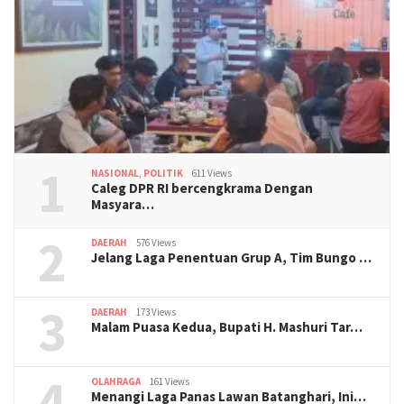
1
NASIONAL
,
POLITIK
611 Views
Caleg DPR RI bercengkrama Dengan
Masyara…
2
DAERAH
576 Views
Jelang Laga Penentuan Grup A, Tim Bungo …
3
DAERAH
173 Views
Malam Puasa Kedua, Bupati H. Mashuri Tar…
4
OLAHRAGA
161 Views
Menangi Laga Panas Lawan Batanghari, Ini…