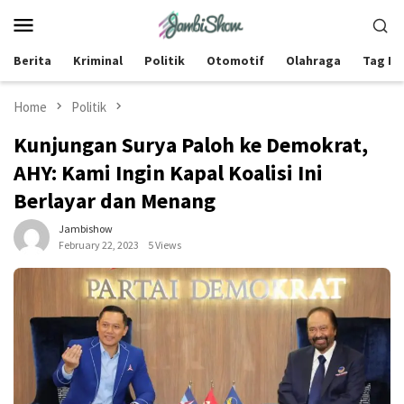
Skip
Mobile
to
Menu
content
Berita
Kriminal
Politik
Otomotif
Olahraga
Tag Be
Home
Politik
Kunjungan Surya Paloh ke Demokrat,
AHY: Kami Ingin Kapal Koalisi Ini
Berlayar dan Menang
Jambishow
February 22, 2023
5 Views