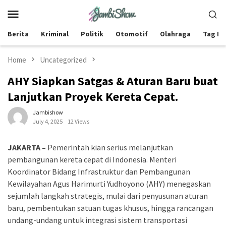
Skip
Mobile
to
Menu
content
Berita
Kriminal
Politik
Otomotif
Olahraga
Tag Be
Home
Uncategorized
AHY Siapkan Satgas & Aturan Baru buat
Lanjutkan Proyek Kereta Cepat.
Jambishow
July 4, 2025
12 Views
JAKARTA –
Pemerintah kian serius melanjutkan
pembangunan kereta cepat di Indonesia. Menteri
Koordinator Bidang Infrastruktur dan Pembangunan
Kewilayahan Agus Harimurti Yudhoyono (AHY) menegaskan
sejumlah langkah strategis, mulai dari penyusunan aturan
baru, pembentukan satuan tugas khusus, hingga rancangan
undang-undang untuk integrasi sistem transportasi