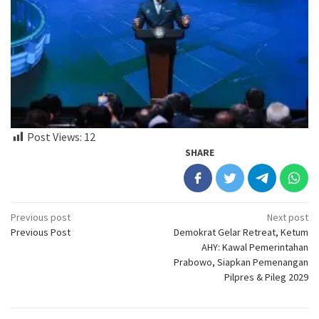
Post Views:
12
SHARE
Post
Previous post
Next post
Previous Post
Demokrat Gelar Retreat, Ketum
navigation
AHY: Kawal Pemerintahan
Prabowo, Siapkan Pemenangan
Pilpres & Pileg 2029