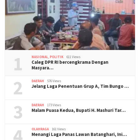
1
NASIONAL
,
POLITIK
611 Views
Caleg DPR RI bercengkrama Dengan
Masyara…
2
DAERAH
576 Views
Jelang Laga Penentuan Grup A, Tim Bungo …
3
DAERAH
173 Views
Malam Puasa Kedua, Bupati H. Mashuri Tar…
4
OLAHRAGA
161 Views
Menangi Laga Panas Lawan Batanghari, Ini…