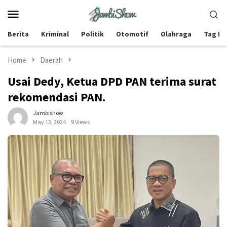
Skip
Mobile
to
Menu
content
Berita
Kriminal
Politik
Otomotif
Olahraga
Tag Be
Home
Daerah
Usai Dedy, Ketua DPD PAN terima surat
rekomendasi PAN.
Jambishow
May 13, 2024
9 Views