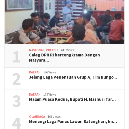
1
NASIONAL
,
POLITIK
611 Views
Caleg DPR RI bercengkrama Dengan
Masyara…
2
DAERAH
576 Views
Jelang Laga Penentuan Grup A, Tim Bungo …
3
DAERAH
173 Views
Malam Puasa Kedua, Bupati H. Mashuri Tar…
4
OLAHRAGA
161 Views
Menangi Laga Panas Lawan Batanghari, Ini…