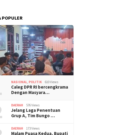
A POPULER
1
NASIONAL
,
POLITIK
610 Views
Caleg DPR RI bercengkrama
Dengan Masyara…
2
DAERAH
576 Views
Jelang Laga Penentuan
Grup A, Tim Bungo …
3
DAERAH
173 Views
Malam Puasa Kedua, Bupati