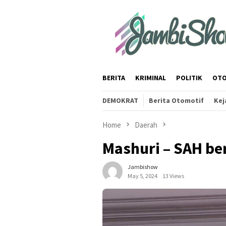
Skip
to
content
BERITA
KRIMINAL
POLITIK
OTO
DEMOKRAT
Berita Otomotif
Kej
Home
Daerah
Mashuri – SAH be
Jambishow
May 5, 2024
13 Views