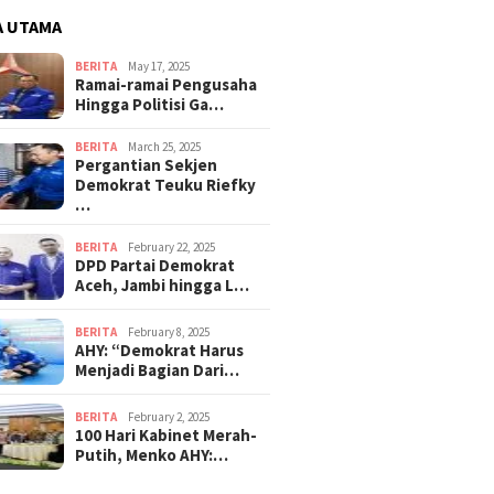
A UTAMA
BERITA
May 17, 2025
Ramai-ramai Pengusaha
Hingga Politisi Ga…
BERITA
March 25, 2025
Pergantian Sekjen
Demokrat Teuku Riefky
…
BERITA
February 22, 2025
DPD Partai Demokrat
Aceh, Jambi hingga L…
BERITA
February 8, 2025
AHY: “Demokrat Harus
Menjadi Bagian Dari…
BERITA
February 2, 2025
100 Hari Kabinet Merah-
Putih, Menko AHY:…