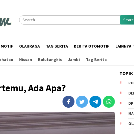
Searc
MOTIF
OLAHRAGA
TAG BERITA
BERITA OTOMOTIF
LAINNYA
ahatan
Nissan
Bulutangkis
Jambi
Tag Berita
TOPIK
PO
rtemu, Ada Apa?
DE
DP
MA
OL