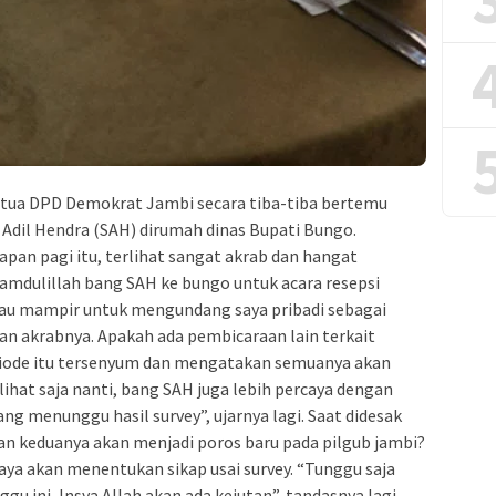
ketua DPD Demokrat Jambi secara tiba-tiba bertemu
Adil Hendra (SAH) dirumah dinas Bupati Bungo.
an pagi itu, terlihat sangat akrab dan hangat
amdulillah bang SAH ke bungo untuk acara resepsi
iau mampir untuk mengundang saya pribadi sebagai
lan akrabnya. Apakah ada pembicaraan lain terkait
riode itu tersenyum dan mengatakan semuanya akan
ta lihat saja nanti, bang SAH juga lebih percaya dengan
dang menunggu hasil survey”, ujarnya lagi. Saat didesak
an keduanya akan menjadi poros baru pada pilgub jambi?
ya akan menentukan sikap usai survey. “Tunggu saja
gu ini, Insya Allah akan ada kejutan”, tandasnya lagi.