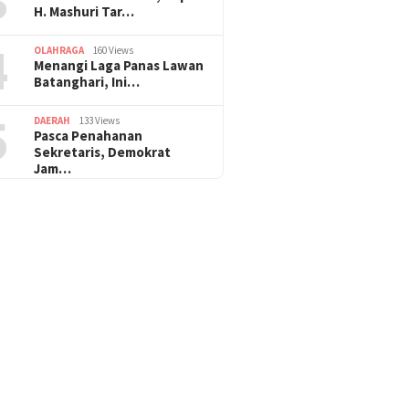
H. Mashuri Tar…
4
OLAHRAGA
160 Views
Menangi Laga Panas Lawan
Batanghari, Ini…
5
DAERAH
133 Views
Pasca Penahanan
Sekretaris, Demokrat
Jam…