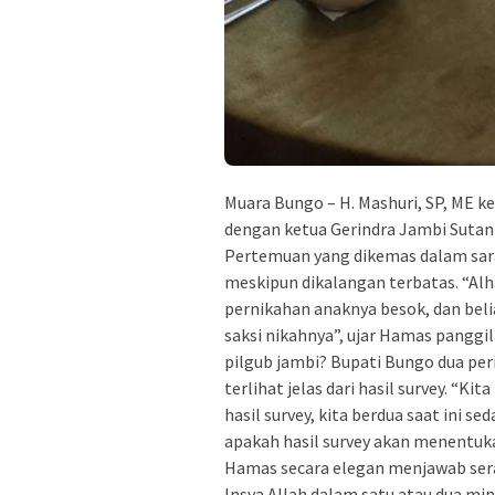
Muara Bungo – H. Mashuri, SP, ME 
dengan ketua Gerindra Jambi Sutan 
Pertemuan yang dikemas dalam sarap
meskipun dikalangan terbatas. “Alh
pernikahan anaknya besok, dan bel
saksi nikahnya”, ujar Hamas panggi
pilgub jambi? Bupati Bungo dua pe
terlihat jelas dari hasil survey. “Ki
hasil survey, kita berdua saat ini se
apakah hasil survey akan menentuk
Hamas secara elegan menjawab sera
Insya Allah dalam satu atau dua ming