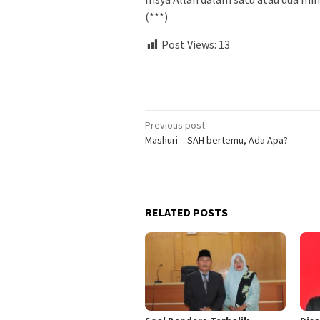
(***)
Post Views:
13
Post
Previous post
Mashuri – SAH bertemu, Ada Apa?
navigation
RELATED POSTS