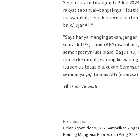
Sementara untuk agenda Pileg 202
rakyat sebanyak-banyaknya. “Itu ti
masyarakat, semakin sering bertem
baik,” ujar AHY.
”Saya hanya mengingatkan, jangan 
suara di TPS,” canda AHY disambut 
semangatnya luar biasa. Bagus itu, 
rumah ke rumah, warung ke warung,
itu semua tetap dilakukan. Seranga
semuanya ya,” tandas AHY.(dna/csa)
Post Views:
5
Post
Previous post
Gelar Rapat Pleno, AHY Sampaikan 2 Age
navigation
Penting Mengenai Pilpres dan Pileg 2024