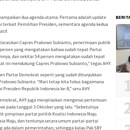
BERIT
nyampaikan dua agenda utama. Pertama adalah update
ni terkait Pemilihan Presiden, sementara agenda kedua
tif.
klarasikan Capres Prabowo Subianto, penerimaan publik
0 persen yang mengatakan bahwa sudah tepat Partai
umnya, dan sekitar 54 persen mengatakan sudah tepat
saat ini mendukung Capres Prabowo Subianto,” tegas AHY.
men Partai Demokrat seperti yang sudah ditunjukkan
rabowo Subianto. “Mari tetap kita fokus bagaimana
residen Republik Indonesia ke-8,” seru AHY.
Demokrat, AHY juga menjelaskan mengenai pertemuan
wi pada tanggal 3 Oktober yang lalu. “Sebetulnya
it pimpinan partai politik Koalisi Indonesia Maju.
ia Maju, dan tentunya secara umum partai-partai
ng ada dalam pemerintahan, sehingga kalau Pak SBY