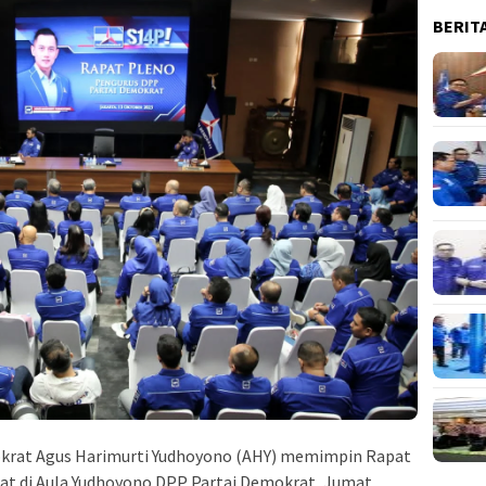
BERIT
krat Agus Harimurti Yudhoyono (AHY) memimpin Rapat
at di Aula Yudhoyono DPP Partai Demokrat, Jumat