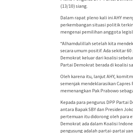
(13/10) siang.
Dalam rapat pleno kali ini AHY me
perkembangan situasi politik terki
mengenai pemilihan anggota legisla
“Alhamdulillah setelah kita mende
secara umum positif. Ada sekitar 6
Demokrat keluar dari koalisi sebel
Partai Demokrat berada di koalisi 
Oleh karena itu, lanjut AHY, komit
semenjak mendeklarasikan Capres P
memenangkan Pak Prabowo sebagai P
Kepada para pengurus DPP Partai 
antara Bapak SBY dan Presiden Joko
pertemuan itu didorong oleh para el
Demokrat ada dalam Koalisi Indones
pengusung adalah partai-partai ya