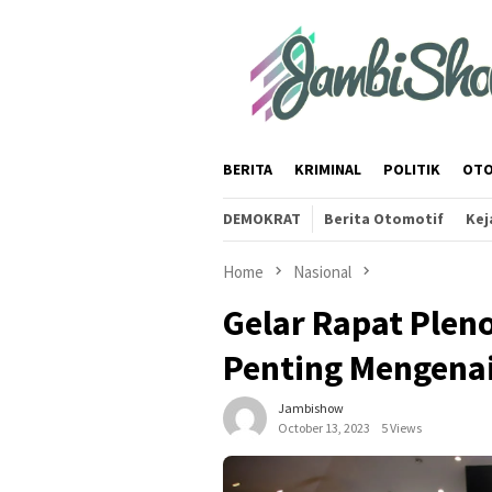
Skip
to
content
BERITA
KRIMINAL
POLITIK
OTO
DEMOKRAT
Berita Otomotif
Kej
Home
Nasional
Gelar Rapat Plen
Penting Mengenai
Jambishow
October 13, 2023
5 Views