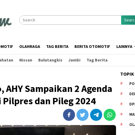
Searc
MOTIF
OLAHRAGA
TAG BERITA
BERITA OTOMOTIF
LAINNYA
ahatan
Nissan
Bulutangkis
Jambi
Tag Berita
TOPIK
PO
o, AHY Sampaikan 2 Agenda
DE
 Pilpres dan Pileg 2024
DP
MA
OL