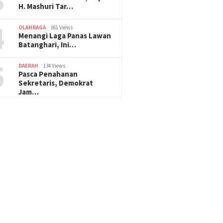
H. Mashuri Tar…
4
OLAHRAGA
161 Views
Menangi Laga Panas Lawan
Batanghari, Ini…
5
DAERAH
134 Views
Pasca Penahanan
Sekretaris, Demokrat
Jam…