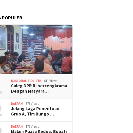
A POPULER
1
NASIONAL
,
POLITIK
611 Views
Caleg DPR RI bercengkrama
Dengan Masyara…
2
DAERAH
576 Views
Jelang Laga Penentuan
Grup A, Tim Bungo …
3
DAERAH
173 Views
Malam Puasa Kedua, Bupati