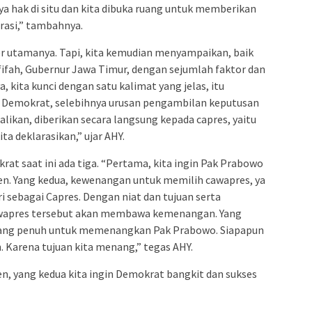
a hak di situ dan kita dibuka ruang untuk memberikan
asi,” tambahnya.
r utamanya. Tapi, kita kemudian menyampaikan, baik
fifah, Gubernur Jawa Timur, dengan sejumlah faktor dan
, kita kunci dengan satu kalimat yang jelas, itu
i Demokrat, selebihnya urusan pengambilan keputusan
likan, diberikan secara langsung kepada capres, yaitu
a deklarasikan,” ujar AHY.
krat saat ini ada tiga. “Pertama, kita ingin Pak Prabowo
en. Yang kedua, kewenangan untuk memilih cawapres, ya
i sebagai Capres. Dengan niat dan tujuan serta
apres tersebut akan membawa kemenangan. Yang
juang penuh untuk memenangkan Pak Prabowo. Siapapun
. Karena tujuan kita menang,” tegas AHY.
en, yang kedua kita ingin Demokrat bangkit dan sukses