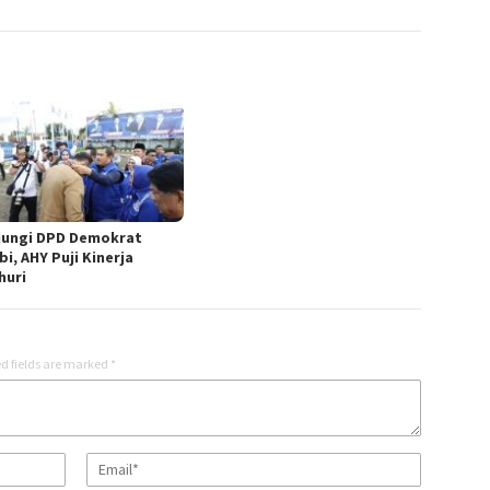
jungi DPD Demokrat
i, AHY Puji Kinerja
huri
d fields are marked
*