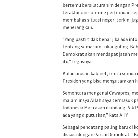
bertemu bersilaturahim dengan Pre
terakhir one-on-one pertemuan sepe
membahas situasi negeri terkini j
menerangkan.
“Yang pasti tidak benar jika ada in
tentang semacam tukar guling. Bah
Demokrat akan mendapat jatah ment
itu,” tegasnya.
Kalau urusan kabinet, tentu semua i
Presiden yang bisa mengutarakan hal
Sementara mengenai Cawapres, men
malam insya Allah saya termasuk p
Indonesia Maju akan diundang Pak P
ada yang diputuskan,” kata AHY.
Sebagai pendatang paling baru di k
diskusi dengan Partai Demokrat. “Be