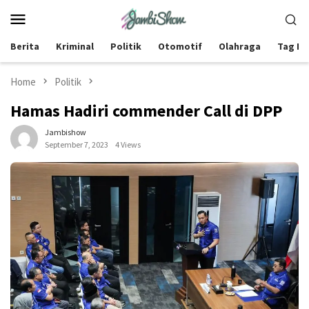
Skip
Mobile
to
Menu
content
Berita
Kriminal
Politik
Otomotif
Olahraga
Tag Be
Home
Politik
Hamas Hadiri commender Call di DPP
Jambishow
September 7, 2023
4 Views