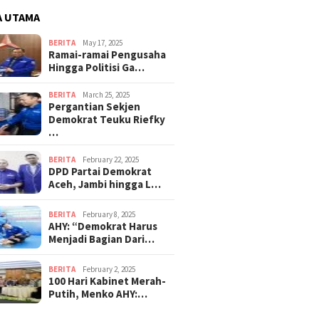
A UTAMA
BERITA
May 17, 2025
Ramai-ramai Pengusaha
Hingga Politisi Ga…
BERITA
March 25, 2025
Pergantian Sekjen
Demokrat Teuku Riefky
…
BERITA
February 22, 2025
DPD Partai Demokrat
Aceh, Jambi hingga L…
BERITA
February 8, 2025
AHY: “Demokrat Harus
Menjadi Bagian Dari…
BERITA
February 2, 2025
100 Hari Kabinet Merah-
Putih, Menko AHY:…