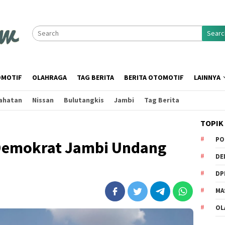
Searc
MOTIF
OLAHRAGA
TAG BERITA
BERITA OTOMOTIF
LAINNYA
ahatan
Nissan
Bulutangkis
Jambi
Tag Berita
TOPIK
PO
 Demokrat Jambi Undang
DE
DP
MA
OL