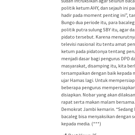
sudah intruksikan agar seluruh bac
politik ketum AHY, dan sejauh ini 
hadir pada moment penting ini”, ta
Bungo dua periode itu, para bacale
politik putra sulung SBY itu, agar
pidato tersebut. Karena menurutnya
televisi nasional itu tentu amat pe
ketum pada pidatonya tentang peru
menjadi dasar bagi pengurus DPD da
masyarakat, disamping itu, kita b
tersampaikan dengan baik kepada ma
ujar Hamas lagi. Untuk mempersiap
beberapa pengurus mempersiapkan a
disiapkan. Nobar yang akan dilaks
rapat serta makan malam bersama. 
Demokrat Jambi kemarin. “Sedang k
bacaleg bisa menyaksikan dengan se
kepada media. (***)