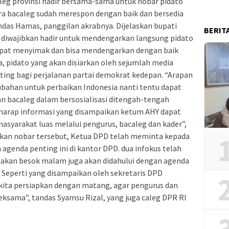
aleg provinsi hadir bersama-sama untuk nobar pidato
para bacaleg sudah merespon dengan baik dan bersedia
ndas Hamas, panggilan akrabnya. Dijelaskan bupati
BERIT
g diwajibkan hadir untuk mendengarkan langsung pidato
 dapat menyimak dan bisa mendengarkan dengan baik
, pidato yang akan disiarkan oleh sejumlah media
nting bagi perjalanan partai demokrat kedepan. “Arapan
bahan untuk perbaikan Indonesia nanti tentu dapat
n bacaleg dalam bersosialisasi ditengah-tengah
erharap informasi yang disampaikan ketum AHY dapat
syarakat luas melalui pengurus, bacaleg dan kader”,
kan nobar tersebut, Ketua DPD telah meminta kepada
genda penting ini di kantor DPD. dua infokus telah
anakan besok malam juga akan didahului dengan agenda
Seperti yang disampaikan oleh sekretaris DPD
ita persiapkan dengan matang, agar pengurus dan
ksama”, tandas Syamsu Rizal, yang juga caleg DPR RI