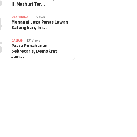
H. Mashuri Tar…
4
OLAHRAGA
161 Views
Menangi Laga Panas Lawan
Batanghari, Ini…
5
DAERAH
134 Views
Pasca Penahanan
Sekretaris, Demokrat
Jam…