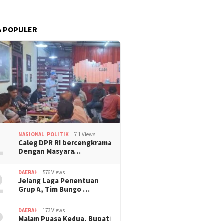
A POPULER
1
NASIONAL
,
POLITIK
611 Views
Caleg DPR RI bercengkrama
Dengan Masyara…
2
DAERAH
576 Views
Jelang Laga Penentuan
Grup A, Tim Bungo …
3
DAERAH
173 Views
Malam Puasa Kedua, Bupati