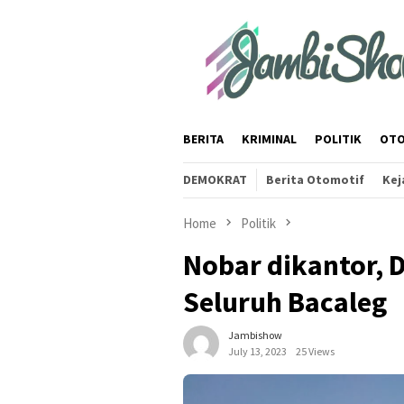
Skip
to
content
BERITA
KRIMINAL
POLITIK
OTO
DEMOKRAT
Berita Otomotif
Kej
Home
Politik
Nobar dikantor,
Seluruh Bacaleg
Jambishow
July 13, 2023
25 Views