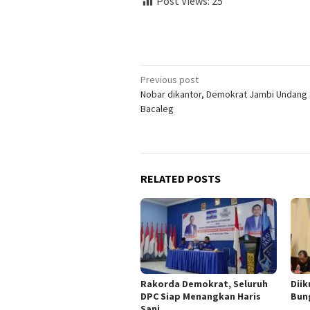
Post Views:
25
Post
Previous post
Nobar dikantor, Demokrat Jambi Undang 
navigation
Bacaleg
RELATED POSTS
Rakorda Demokrat, Seluruh
Diik
DPC Siap Menangkan Haris
Bun
Sani