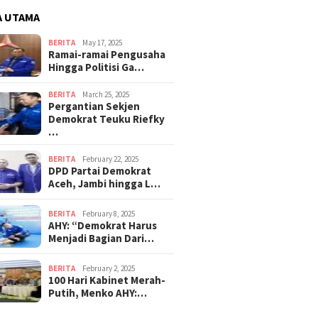
A UTAMA
BERITA
May 17, 2025
Ramai-ramai Pengusaha
Hingga Politisi Ga…
BERITA
March 25, 2025
Pergantian Sekjen
Demokrat Teuku Riefky
…
BERITA
February 22, 2025
DPD Partai Demokrat
Aceh, Jambi hingga L…
BERITA
February 8, 2025
AHY: “Demokrat Harus
Menjadi Bagian Dari…
BERITA
February 2, 2025
100 Hari Kabinet Merah-
Putih, Menko AHY:…