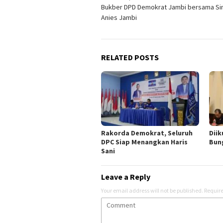
Bukber DPD Demokrat Jambi bersama Si
navigation
Anies Jambi
RELATED POSTS
Rakorda Demokrat, Seluruh
Diik
DPC Siap Menangkan Haris
Bun
Sani
Leave a Reply
Your email address will not be published.
Require