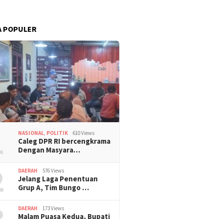
A POPULER
1
NASIONAL
,
POLITIK
610 Views
Caleg DPR RI bercengkrama
Dengan Masyara…
2
DAERAH
576 Views
Jelang Laga Penentuan
Grup A, Tim Bungo …
3
DAERAH
173 Views
Malam Puasa Kedua, Bupati