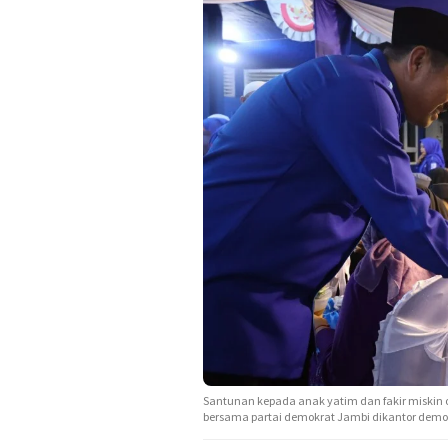
Santunan kepada anak yatim dan fakir miskin o
bersama partai demokrat Jambi dikantor demo