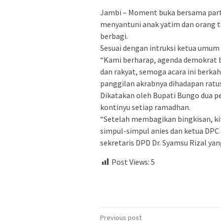
Jambi – Moment buka bersama partai
menyantuni anak yatim dan orang 
berbagi.
Sesuai dengan intruksi ketua umum
“Kami berharap, agenda demokrat b
dan rakyat, semoga acara ini berkah
panggilan akrabnya dihadapan ratu
Dikatakan oleh Bupati Bungo dua pe
kontinyu setiap ramadhan.
“Setelah membagikan bingkisan, ki
simpul-simpul anies dan ketua DPC
sekretaris DPD Dr. Syamsu Rizal yan
Post Views:
5
Post
Previous post