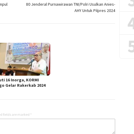
mpul
80 Jenderal Purnawirawan TNI/Polri Usulkan Anies-
AHY Untuk Pilpres 2024
uti 16 Inorga, KORMI
go Gelar Rakerkab 2024
d fields are marked
*