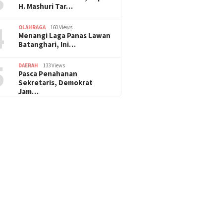
H. Mashuri Tar…
4
OLAHRAGA
160 Views
Menangi Laga Panas Lawan
Batanghari, Ini…
5
DAERAH
133 Views
Pasca Penahanan
Sekretaris, Demokrat
Jam…