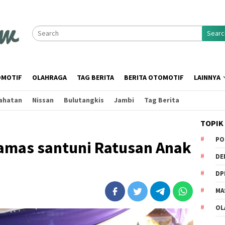
Searc
MOTIF
OLAHRAGA
TAG BERITA
BERITA OTOMOTIF
LAINNYA
ahatan
Nissan
Bulutangkis
Jambi
Tag Berita
TOPIK
PO
amas santuni Ratusan Anak
DE
DP
MA
OL