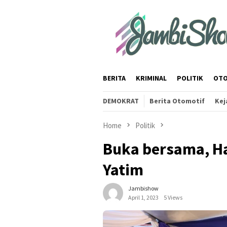
Skip
to
content
BERITA
KRIMINAL
POLITIK
OTO
DEMOKRAT
Berita Otomotif
Kej
Home
Politik
Buka bersama, H
Yatim
Jambishow
April 1, 2023
5 Views