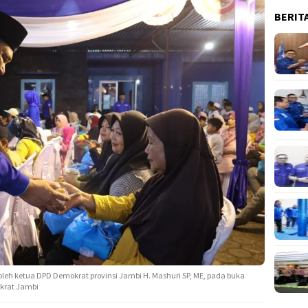
BERIT
leh ketua DPD Demokrat provinsi Jambi H. Mashuri SP, ME, pada buka
krat Jambi