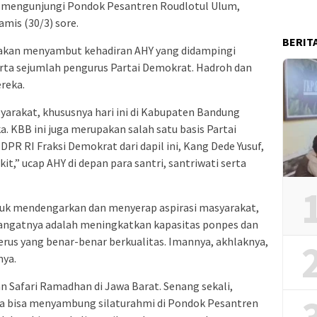
t mengunjungi Pondok Pesantren Roudlotul Ulum,
mis (30/3) sore.
BERIT
akan menyambut kehadiran AHY yang didampingi
erta sejumlah pengurus Partai Demokrat. Hadroh dan
reka.
arakat, khususnya hari ini di Kabupaten Bandung
. KBB ini juga merupakan salah satu basis Partai
PR RI Fraksi Demokrat dari dapil ini, Kang Dede Yusuf,
t,” ucap AHY di depan para santri, santriwati serta
tuk mendengarkan dan menyerap aspirasi masyarakat,
mangatnya adalah meningkatkan kapasitas ponpes dan
erus yang benar-benar berkualitas. Imannya, akhlaknya,
nya.
n Safari Ramadhan di Jawa Barat. Senang sekali,
saya bisa menyambung silaturahmi di Pondok Pesantren