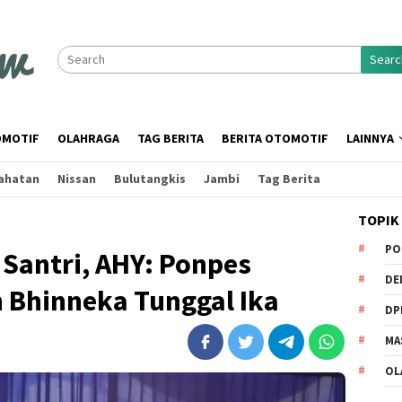
Searc
MOTIF
OLAHRAGA
TAG BERITA
BERITA OTOMOTIF
LAINNYA
ahatan
Nissan
Bulutangkis
Jambi
Tag Berita
TOPIK
PO
Santri, AHY: Ponpes
DE
 Bhinneka Tunggal Ika
DP
MA
OL