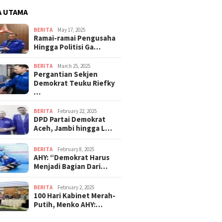
A UTAMA
BERITA
May 17, 2025
Ramai-ramai Pengusaha
Hingga Politisi Ga…
BERITA
March 25, 2025
Pergantian Sekjen
Demokrat Teuku Riefky
…
BERITA
February 22, 2025
DPD Partai Demokrat
Aceh, Jambi hingga L…
BERITA
February 8, 2025
AHY: “Demokrat Harus
Menjadi Bagian Dari…
BERITA
February 2, 2025
100 Hari Kabinet Merah-
Putih, Menko AHY:…