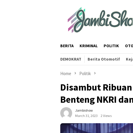
Skip
to
content
BERITA
KRIMINAL
POLITIK
OTO
DEMOKRAT
Berita Otomotif
Kej
Home
Politik
Disambut Ribuan 
Benteng NKRI dan
Jambishow
March 31, 2023
2 Views