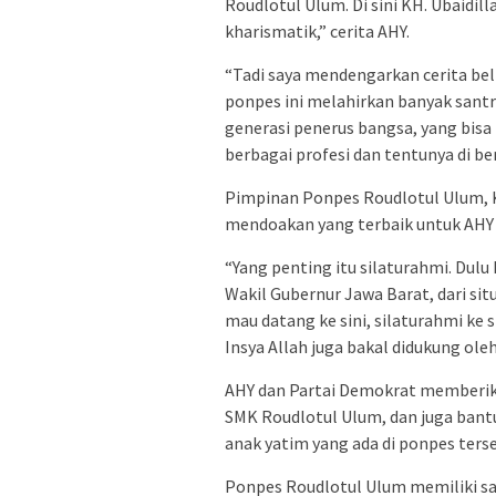
Roudlotul Ulum. Di sini KH. Ubaidil
kharismatik,” cerita AHY.
“Tadi saya mendengarkan cerita beli
ponpes ini melahirkan banyak santri
generasi penerus bangsa, yang bisa
berbagai profesi dan tentunya di b
Pimpinan Ponpes Roudlotul Ulum, K
mendoakan yang terbaik untuk AHY
“Yang penting itu silaturahmi. Dulu
Wakil Gubernur Jawa Barat, dari sit
mau datang ke sini, silaturahmi ke s
Insya Allah juga bakal didukung oleh
AHY dan Partai Demokrat memberika
SMK Roudlotul Ulum, dan juga bant
anak yatim yang ada di ponpes ters
Ponpes Roudlotul Ulum memiliki san