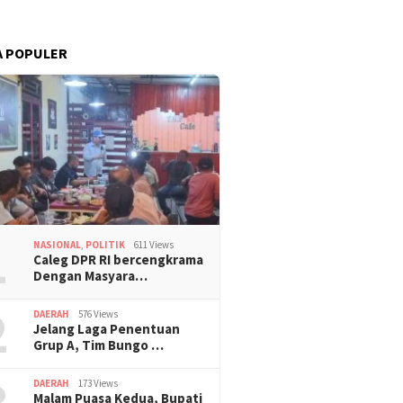
A POPULER
1
NASIONAL
,
POLITIK
611 Views
Caleg DPR RI bercengkrama
Dengan Masyara…
2
DAERAH
576 Views
Jelang Laga Penentuan
Grup A, Tim Bungo …
3
DAERAH
173 Views
Malam Puasa Kedua, Bupati