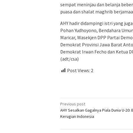
sempat meninjau dan belanja bebe
puasa dan shalat maghrib berjamaa
AHY hadir didampingi istri yang jug
Pohan Yudhoyono, Bendahara Umum P
Maricar, Wasekjen DPP Partai Demo
Demokrat Provinsi Jawa Barat Anton
Demokrat Irwan Fecho dan Ketua D
(adt/csa)
Post Views:
2
Post
Previous post
AHY Sesalkan Gagalnya Piala Dunia U-20:
navigation
Kerugian Indonesia