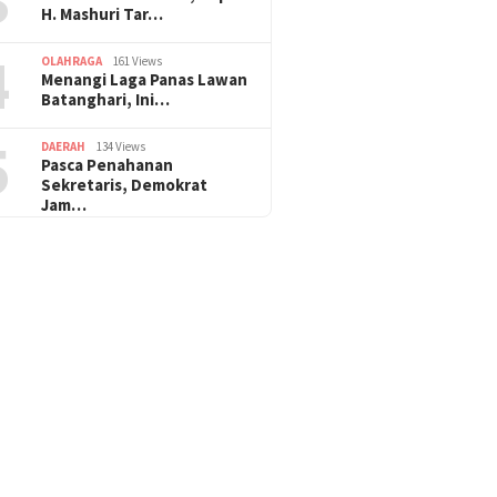
H. Mashuri Tar…
4
OLAHRAGA
161 Views
Menangi Laga Panas Lawan
Batanghari, Ini…
5
DAERAH
134 Views
Pasca Penahanan
Sekretaris, Demokrat
Jam…