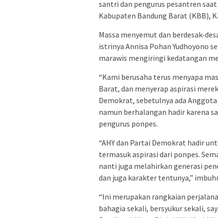
santri dan pengurus pesantren saa
Kabupaten Bandung Barat (KBB), Ka
Massa menyemut dan berdesak-des
istrinya Annisa Pohan Yudhoyono s
marawis mengiringi kedatangan me
“Kami berusaha terus menyapa masy
Barat, dan menyerap aspirasi mereka
Demokrat, sebetulnya ada Anggota D
namun berhalangan hadir karena saki
pengurus ponpes.
“AHY dan Partai Demokrat hadir un
termasuk aspirasi dari ponpes. Se
nanti juga melahirkan generasi pen
dan juga karakter tentunya,” imbuh
“Ini merupakan rangkaian perjalana
bahagia sekali, bersyukur sekali, 