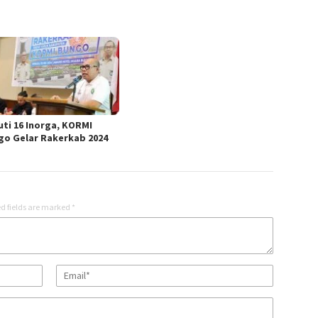
uti 16 Inorga, KORMI
go Gelar Rakerkab 2024
d fields are marked
*