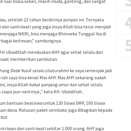
lah luar biasa sekali, masih muda, ganteng, dan sangat
au, setelah 22 tahun berdirinya ponpes ini. Ternyata
 dan santriwati yang juga insya Allah bisa terus menjadi
 menjaga NKRI, bisa menjaga Bhinneka Tunggal Ika di
erbagai keilmuan,” sambungnya.
H Ubaidillah mendoakan AHY agar sehat selalu dan
 saat memberikan sambutan.
 Kang Dede Yusuf selalu silaturahmi ke saya semenjak jadi
u lah saya bisa kenal Mas AHY. Mas AHY sekarang sudah
ini, insya Allah bakal panjang umur dan sehat selalu.
 siapa pun nantinya.,” kata KH. Ubaidillah.
n bantuan beasiswa untuk 120 Siswa SMP, 100 Siswa
uan dana. Ratusan paket sembako juga dibagikan kepada
ebut.
triwan dan santriwati sekitar 1.000 orang. AHY juga