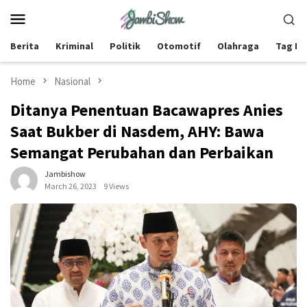
Skip
Mobile
to
Menu
content
Berita
Kriminal
Politik
Otomotif
Olahraga
Tag Be
Home
Nasional
Ditanya Penentuan Bacawapres Anies
Saat Bukber di Nasdem, AHY: Bawa
Semangat Perubahan dan Perbaikan
Jambishow
March 26, 2023
9 Views