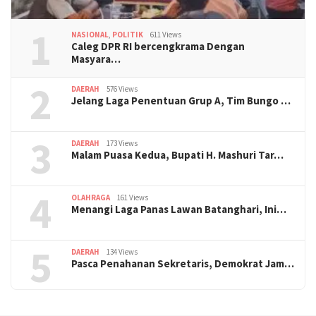
1
NASIONAL
,
POLITIK
611 Views
Caleg DPR RI bercengkrama Dengan
Masyara…
2
DAERAH
576 Views
Jelang Laga Penentuan Grup A, Tim Bungo …
3
DAERAH
173 Views
Malam Puasa Kedua, Bupati H. Mashuri Tar…
4
OLAHRAGA
161 Views
Menangi Laga Panas Lawan Batanghari, Ini…
5
DAERAH
134 Views
Pasca Penahanan Sekretaris, Demokrat Jam…