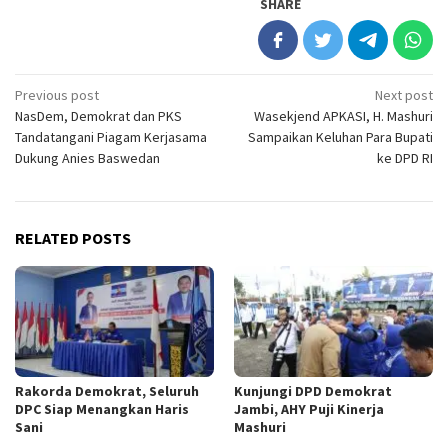
SHARE
Post
Previous post
Next post
NasDem, Demokrat dan PKS
Wasekjend APKASI, H. Mashuri
navigation
Tandatangani Piagam Kerjasama
Sampaikan Keluhan Para Bupati
Dukung Anies Baswedan
ke DPD RI
RELATED POSTS
Rakorda Demokrat, Seluruh
Kunjungi DPD Demokrat
DPC Siap Menangkan Haris
Jambi, AHY Puji Kinerja
Sani
Mashuri